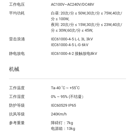
工作电压
AC100V~AC240V/DC48V
平均功耗
白昼: 20次/分 ≤ 50W,30次/分 ≤ 75W,40次/
分 ≤ 100W,

夜间: 20次/分 ≤ 15W,30次/分 ≤ 23W,40次/
雷击浪涌
IEC61000-4-5 L-L 3L 3kV 

IEC61000-4-5 L-G 6kV
静电放电
IEC61000-4-2 接触放电8kV
机械
工作温度
Ta-40 ˚C ~ +55˚C
工作湿度
0% ~ 95% (不结凝）
防护等级
IEC60529 IP65
抗风等级
240Km/h
参考重量
障碍灯：7kg 

电源箱：13kg