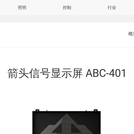
照明
控制
行业
概
，打造高效可靠的安全解决方案。
与方案，提高工业场所的工作效率。
整体解决方案。
质，提供超越客户期望的产品与服务。
险环境研发的信号类产品可以提高生
种创新的突破，再加上贴合工业场所需
可扩展的智能控制方式，能及时识别和
服务，在码头运营、港机制造、风力发
终的服务，尽可能减少因产品或服务问
能降低消耗、成本和环境影响，大大减
的高附加值细分市场中，与大家一起创
时，我们的工程师与专业销售人员也将
山，从冶炼厂到高层建筑，从高速公
学与结构的专业设计，使照明成果能
发展的工业共同进步、突破。
殊需求。
的研发人员运用光与声的设计，专注
受环境考验，这是我们关于工业照明
箭头信号显示屏
ABC-401
提供安全稳定的保障。
开始提高您的工作效率。
的报警器、警示灯、工业电话机、安全
所有产品
服务概览
传感器等产品在码头运营、港机制造、
所有产品
所有产品
先位置。
行业概览