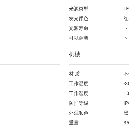
光源类型
L
发光颜色
红
光源寿命
＞
可视距离
＞
机械
材 质
不
工作温度
-
工作湿度
1
防护等级
IP
外观颜色
黑
重量
35