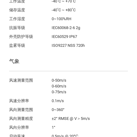
工作温度
-40˚C ~ +70˚C
储存温度
-40˚C ~ +80˚C
工作湿度
0~100%RH
抗振等级
IEC60068-2-6 2g
外壳防护等级
IEC60529 IP67
盐雾等级
ISO9227 NSS 720h
气象
风速测量范围
0-50m/s

0-60m/s

0-75m/s
风速分辨率
0.1m/s
风向测量范围
0~360°
风向测量精度
±2° RMSE @ V＞5m/s
风向分辨率
1°
启动风速
0.5m/s @ 20℃