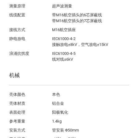
测量原理
超声波测量
线缆配置
带M16航空插头的6芯屏蔽线

带M16航空插头的7芯屏蔽线
接线方式
M16航空插座
静电放电
IEC61000-4-2

接触放电±8kV，空气放电±15kV
浪涌抗扰度
IEC61000-4-5

线对线±6kV
机械
壳体颜色
本色
壳体材质
铝合金
表面处理
阳极氧化
参考重量
1.4kg
安装方式
管安装 Φ50mm