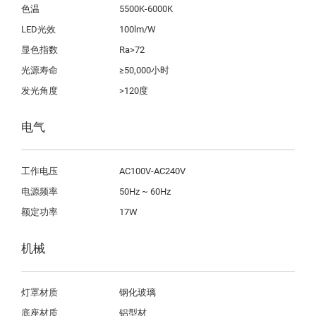
色温
5500K-6000K
LED光效
100lm/W
显色指数
Ra>72
光源寿命
≥50,000小时
发光角度
>120度
电气
工作电压
AC100V-AC240V
电源频率
50Hz ~ 60Hz
额定功率
17W
机械
灯罩材质
钢化玻璃
底座材质
铝型材