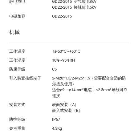
静电放电
GD22-2015  空气放电8kV

电磁兼容
GD22-2015
机械
工作温度
Ta-50℃~+60℃
工作湿度
10%~95%RH
防腐等级
C5
引入装置接线端子
2-M20*1.5/2-M25*1.5（需要配合合适的防
爆接头使用）

适合ø9 ~ ø14mm²电缆，≤2.5mm²导线可靠
连接
安装方式
表面安装（A）

嵌入式安装（B）
防护等级
IP67
参考重量
4.3Kg