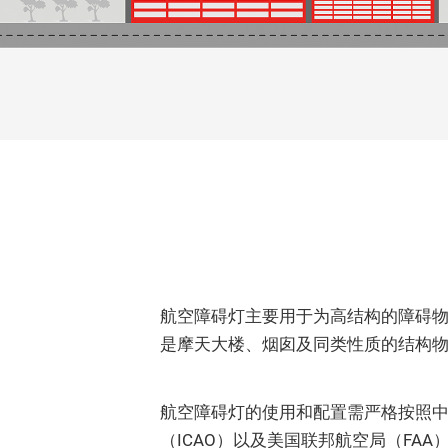
信号显示
石油化工
风传感器
航标灯
激光防撞仪
配件/附件
航空障碍灯主要用于为高结构的障碍
是摩天大楼、烟囱及同类性质的结构
航空障碍灯的使用和配置需严格按照
（ICAO）以及美国联邦航空局（FA