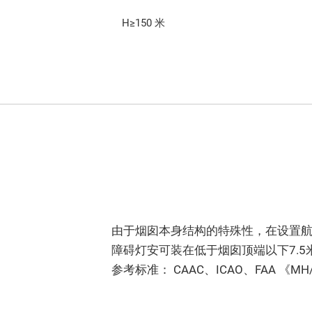
H≥150 米
由于烟囱本身结构的特殊性，在设置航空
障碍灯安可装在低于烟囱顶端以下7.5
参考标准： CAAC、ICAO、FAA 《MH/T