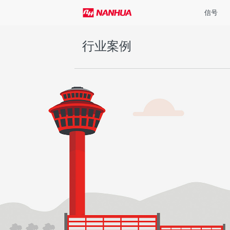
信号
行业案例
信号
照明
控制
行业
服务
概览
概览
概览
概览
概览
通过对光和声
高品质LED照
为工业应用提
合作创造价值
构筑信赖，追
航空障碍灯
投光灯
紧急通讯
港口机械
售后服务政策
案。
率。
与服务。
我们提供了一
南华机电用心
我们为工业场
LED 技术可
时识别和降低
造、风力发电
我们为产品提
喊话报警器
条形灯
控制系统
风电能源
定制与试用
高生产效率。
所需求的光学
环境影响，大
场中，与大家
或服务问题对
从高速公路到
明成果能够获
业共同进步、
专业销售人员
的设计，专注
关于工业照明
声光报警器
LED工作灯
航空信号
技术与标准
障。
效率。
南华机电设计
机、安全照明
报警器
船用停机坪助降灯
工程机械
运营、港机制
警示灯
海工停机坪助降灯
铁路轨交