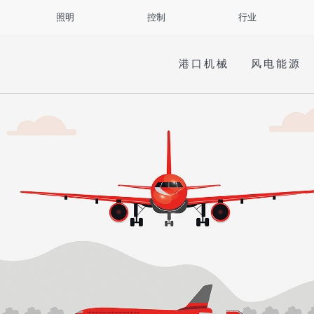
照明
控制
行业
港口机械
风电能源
的理解，打造高效可靠的安全解决方
明产品与方案，提高工业场所的工作效
供智能的整体解决方案。
。
求卓越品质，提供超越客户期望的产品
种方便且可扩展的智能控制方式，能及
做产品与服务，在码头运营、港机制
所和危险环境研发的信号类产品可以提
实现各种创新的突破，再加上贴合工业场
潜在危险，同时也能降低消耗、成本和
等具有重要战略意义的高附加值细分市
供至始至终的服务，尽可能减少因产品
从港口到矿山，从冶炼厂到高层建筑，
、电学、热学与结构的专业设计，使照
大减少了投资和维护。
一起创造无尽的价值，同快速发展的工
您造成的不便。同时，我们的工程师与
远洋船舶，我们的研发人员运用光与声
取权威认证、经受环境考验，这是我们
突破。
也将尽快回应您对产品的特殊需求。
于为严苛的工业环境提供安全稳定的保
的诠释，为了从照明开始提高您的工作
所有产品
研发生产的报警器、警示灯、工业电话
服务概览
、航空信号灯、风传感器等产品在码头
造、风力发电等领域广泛应用。
所有产品
所有产品
行业概览