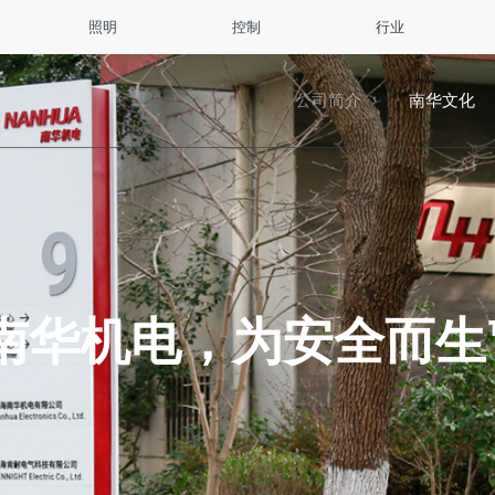
照明
控制
行业
公司简介
南华文化
的理解，打造高效可靠的安全解决方
明产品与方案，提高工业场所的工作效
供智能的整体解决方案。
。
求卓越品质，提供超越客户期望的产品
种方便且可扩展的智能控制方式，能及
做产品与服务，在码头运营、港机制
所和危险环境研发的信号类产品可以提
实现各种创新的突破，再加上贴合工业场
潜在危险，同时也能降低消耗、成本和
等具有重要战略意义的高附加值细分市
供至始至终的服务，尽可能减少因产品
从港口到矿山，从冶炼厂到高层建筑，
、电学、热学与结构的专业设计，使照
大减少了投资和维护。
一起创造无尽的价值，同快速发展的工
您造成的不便。同时，我们的工程师与
远洋船舶，我们的研发人员运用光与声
取权威认证、经受环境考验，这是我们
突破。
也将尽快回应您对产品的特殊需求。
于为严苛的工业环境提供安全稳定的保
的诠释，为了从照明开始提高您的工作
所有产品
南华机电，为安全而生
研发生产的报警器、警示灯、工业电话
服务概览
、航空信号灯、风传感器等产品在码头
造、风力发电等领域广泛应用。
所有产品
所有产品
行业概览