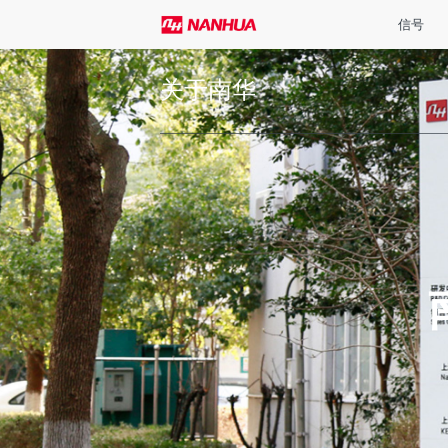
信号
关于南华
信号
照明
控制
行业
服务
概览
概览
概览
概览
概览
通过对光和声
高品质LED照
为工业应用提
合作创造价值
构筑信赖，追
航空障碍灯
投光灯
紧急通讯
港口机械
售后服务政策
案。
率。
与服务。
我们提供了一
南华机电用心
我们为工业场
LED 技术可
时识别和降低
造、风力发电
我们为产品提
喊话报警器
条形灯
控制系统
风电能源
定制与试用
高生产效率。
所需求的光学
环境影响，大
场中，与大家
或服务问题对
从高速公路到
明成果能够获
业共同进步、
专业销售人员
的设计，专注
关于工业照明
声光报警器
LED工作灯
航空信号
技术与标准
障。
效率。
南华机电设计
机、安全照明
报警器
船用停机坪助降灯
工程机械
运营、港机制
警示灯
海工停机坪助降灯
铁路轨交