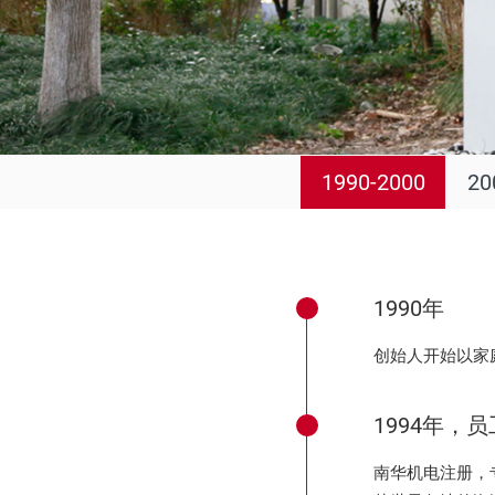
信号显示
石油化工
风传感器
航标灯
1990-2000
20
激光防撞仪
配件/附件
1990年
创始人开始以家
1994年，
南华机电注册，